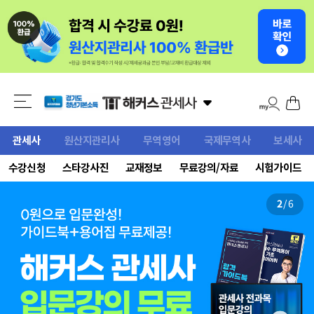
관세사
원산지관리사
무역영어
국제무역사
보세사
수강신청
스타강사진
교재정보
무료강의/자료
시험가이드
2
/
6