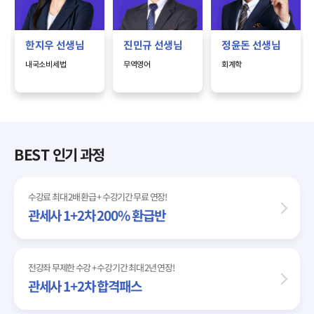
한지우
선생님
진민규
선생님
정윤돈
선생님
내국소비세법
무역영어
회계학
BEST 인기 과정
수강료 최대 2배 환급 + 수강기간 무료 연장!
관세사 1+2차 200% 환급반
전강좌 무제한 수강 + 수강기간 최대 2년 연장!
관세사 1+2차 합격패스