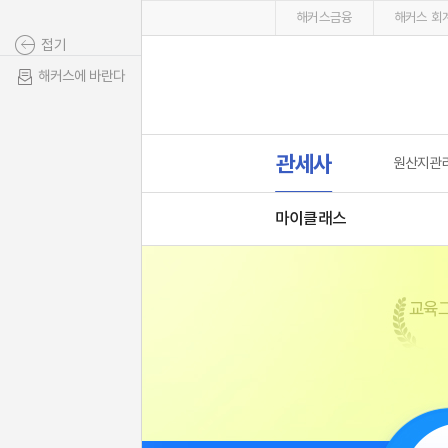
해커스금융
해커스 회계
접기
해커스에 바란다
관세사
원산지관
마이클래스