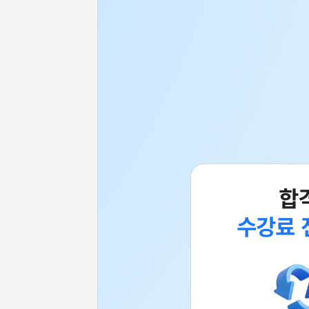
합
수강료 