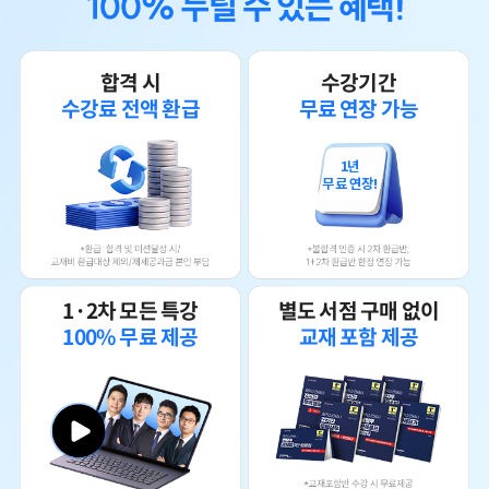
합격 시
수강기간
수강료 전액 환급
무료 연장 가능
1년
무료 연장!
관세사무소에 근무한지 1년 반이 되어가는 때에
1·2차 모든 특강
별도 서점 구매 없이
관세법에 대한 궁금증과 업무에 더욱 이해도가 높아졌으면 하는 마음으
100% 무료 제공
교재 포함 제공
로
​인강을 찾아보았다
내가 해커스인강을 정한 이유는
-내가 원하는 시간,장소에서 들을 수 있다는 장점
-나의 부족한 이해도를 위해 무한 반복 시청 가능
-관세사 자격증 공부를 끝까지 할 자신이 없는 나는 금액적인 부담+끝까