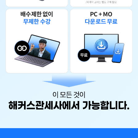
지 인강 시청에 대한 동기부여(환급해주니깐ㅎ)
수강생 임** 블로그
배수제한 없이
PC + MO
무제한 수강
다운로드 무료
시험준비 중이시거나, 준비 계획이 있으셨던 분들 샘플강의들 들어보시
면 좋을 것 같아요.
그동안 방랑유목민으로 여기저기 다른 학원 찾아다니던 시절은 모두 안
녕!!
해커스라면 공부에 관련해서는 믿고 수강하는 곳이니깐요!
실력있는 선생님들이 1차강의부터 2차강의까지 하신다고 하네요!
환급반 신청하면 2차 기본강의도 준다고 하는데...! 아직 수강신청안하셨
다면 추천드립니다.
환급반뿐만 아니라, 다양한 단과수업도 있네요.
5개년 기출문제도 풀이해주는 기출문제 강의도 있고, 기대한만큼 알찬
런칭..!
해커스관세사에서 시험준비해보시는 것 추천드립니다.
수강생 이** 블로그
2026 관세사 시험 1차에 도전 하기로 결심했다! 결심했다면 뭐부터 먼저
해야 할까?