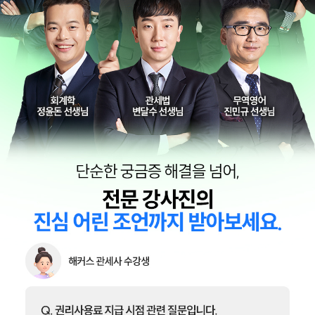
회계학 엄윤
내국소비세법 한지우
무역실무 김기만
관세율표 및 상품학
관세평가 박다현
남형우
회계학 정윤돈
관세법 변달수
무역영어 진민규