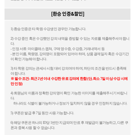
[환승 인증&할인]
1)
환승
인증은
타
학원
수강생인
경우만
가능합니다
.
2)
수강
중인
혹은
수강했던
강의
내역을
증빙할
수
있는
자료를
제출해주셔야
합니
다
.
-
인정
서류
:
마이클래스
캡쳐
,
구매
영수증
,
수강증
,
거래내역서
등
-
본인
이름
,
학원
명
,
강의명이
포함되어
있어야
하며
,
상품
결제일자
혹은
수강기간
이
확인
가능해야
합니다
.
3)
타
학원
강의는
관세사
시험
대비
강의여야
하며
,
하단의
조건을
반드시
충족해
야
합니다
.
※
필수
조건
:
최근
2
년
이내
수강한
유료
강의에
한함 (단, 최소 7일 이상 수강 시에
만 인정)
4)
회원님의
이름과
정확한
강의명이
확인
가능한
이미지를
제출해주시기
바랍니
다
.
하나라도
식별이
불가능하거나
정보가
일치하지
않을
경우
인정하지
않습니다
.
5)
쿠폰은
발급
후
7
일
동안
사용
가능합니다
.
6)
해당
쿠폰은
하나의
ID
당
1
번만
지급되며
만료
후
재발급이
불가능하고
,
다른
쿠
폰과
중복
사용
할
수
없습니다
.