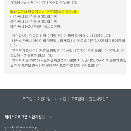
7)
해당
쿠폰은
단과
강의에
적용할
수
없습니다
.
8)
타
학원생
인증
완료
시
쿠폰
3
종이
지급됩니다
.
①
관세사
1
차
환급반
50%
할인권
②
관
세사
2
차
환급반
50%
할인권
③
관
세사
1+2
차
환급반
50%
할인권
-
개인정보는
인증을
위한
수단일
뿐이며
확인
후
한
달
이내
폐기됩니다
.
-
해커스
관세사
아이디의
개인정보와
제출하신
자료의
개인정보가
일치해야만
합
니다
.
-
쿠폰은
제출해주신
자료를
평일
기준
1~3
일
내로
확인
후
지급합니다
. (
주말과
공
휴일에는
지급되지
않습니다
.)
-
쿠폰은
지급
완료
여부를
개별적으로
안내드리지
않습니다
.
쿠폰이
지급되지
않았
을
경우
조건을
충족하지
못한
것이므로
따로
문의
부탁드립니다
.
로그인
회원가입
PC버전
고객센터
불편사항신고
해커스교육그룹 사업자정보
ⓒ Hackers Education Group