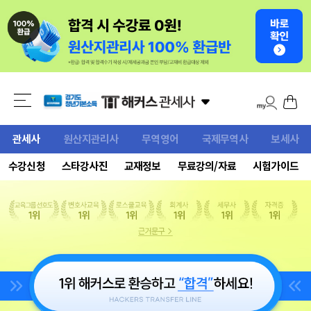
관세사
원산지관리사
무역영어
국제무역사
보세사
수강신청
스타강사진
교재정보
무료강의/자료
시험가이드