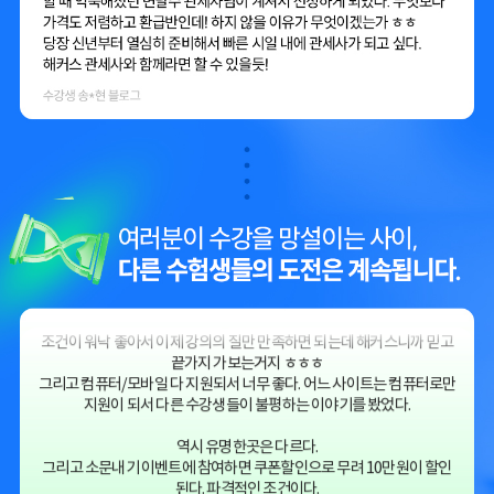
선생님이 계셨다
내가 이전에 세무사 공부를 잠깐 한 적이 있어서 윤돈쌤이 유명한지 어느
정도 알고 있다
그래서 해커스 관세사에 관심이 가게되었고 관세사 시험의 꽃인 관세법
을 들어보니
변달수선생님께서 2배속으로 들어도 딕션이 굉장히 잘들리고
내용 전달을 깔끔하게 잘해주셔서 해커스 관세사로 선택하게 되었다
수강생 김** 블로그
무엇보다 내가 해커스에서 관세사를 준비하기로 마음먹은 이유는 다른
타사이트와 달리 배속 상관없이 무제한으로 그것도 환급반으로 강의를
들을 수 있기 때문이다.
그리고 이번에 런칭기념이라 그런가 교재값까지 포함해서 타사이트보다
훨씬 저렴하다.
조건이 워낙 좋아서 이제 강의의 질만 만족하면 되는데 해커스니까 믿고
끝가지 가보는거지 ㅎㅎㅎ
그리고 컴퓨터/모바일 다 지원되서 너무 좋다. 어느 사이트는 컴퓨터로만
지원이 되서 다른 수강생들이 불평하는 이야기를 봤었다.
역시 유명한곳은 다르다.
그리고 소문내기 이벤트에 참여하면 쿠폰할인으로 무려 10만원이 할인
된다. 파격적인 조건이다.