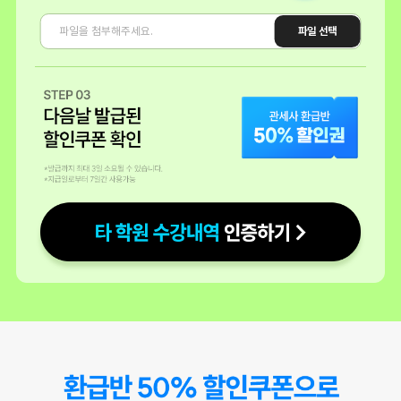
내가 해커스인강을 정한 이유는
-내가 원하는 시간,장소에서 들을 수 있다는 장점
파일 선택
-나의 부족한 이해도를 위해 무한 반복 시청 가능
-관세사 자격증 공부를 끝까지 할 자신이 없는 나는 금액적인 부담+끝까
지 인강 시청에 대한 동기부여(환급해주니깐ㅎ)
수강생 임** 블로그
시험준비 중이시거나, 준비 계획이 있으셨던 분들 샘플강의들 들어보시
면 좋을 것 같아요.
그동안 방랑유목민으로 여기저기 다른 학원 찾아다니던 시절은 모두 안
녕!!
환승 50%
해커스라면 공부에 관련해서는 믿고 수강하는 곳이니깐요!
실력있는 선생님들이 1차강의부터 2차강의까지 하신다고 하네요!
환급반 신청하면 2차 기본강의도 준다고 하는데...! 아직 수강신청안하셨
다면 추천드립니다.
환급반뿐만 아니라, 다양한 단과수업도 있네요.
5개년 기출문제도 풀이해주는 기출문제 강의도 있고, 기대한만큼 알찬
런칭..!
해커스관세사에서 시험준비해보시는 것 추천드립니다.