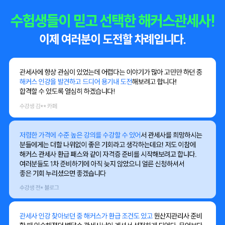
​인터넷 강의 등록!! 이름만 들어도 믿음이 가는 해커스로 결정!
​무료 강의도 7일간 수강 가능 해서 1차 합격반 무료 강의를 신청해서 바로
들어보았다.
처음 시작하는 나에게도 이해가 잘 되게 설명해 주는 강사님들, 방대한 학
습 분량이지만 시험에 나오는 꼭 필요한 내용만 콕! 집어서 입에 떠넣어 주
는 강의!
해커스와 함께라면 꾸준히만 한다면 합격도 문제 없을 것 같다는 믿음이
들었다.
게다가 합격 후 수강료 100% 환급, 환급반 소문만 내도 10만원 할인권
까지 준다니!
​관세사 시험을 결심한 이상 수강 신청 안할 이유가 없다.
​해커스 관세사와 함께 1차 합격 GOGO~
수강생 박** 블로그
관세사를 준비하려고 여기저기 알아보던 중 해커스 관세사를 알게되었
다
솔직히 처음엔 다른학원들을 생각했지만 배수제한 걸려있는데도 비용이
만만치 않았다.
그러던 중 해커스를 알게되었고 라인업도 보니까 무려 회계에서 정윤돈