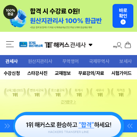
관세사
원산지관리사
무역영어
국제무역사
보세사
수강신청
스타강사진
교재정보
무료강의/자료
시험가이드