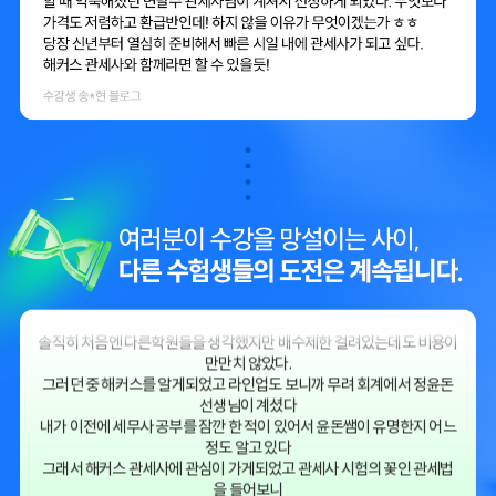
는 강의!
해커스와 함께라면 꾸준히만 한다면 합격도 문제 없을 것 같다는 믿음이
들었다.
게다가 합격 후 수강료 100% 환급, 환급반 소문만 내도 10만원 할인권
까지 준다니!
​관세사 시험을 결심한 이상 수강 신청 안할 이유가 없다.
​해커스 관세사와 함께 1차 합격 GOGO~
수강생 박** 블로그
관세사를 준비하려고 여기저기 알아보던 중 해커스 관세사를 알게되었
다
솔직히 처음엔 다른학원들을 생각했지만 배수제한 걸려있는데도 비용이
만만치 않았다.
그러던 중 해커스를 알게되었고 라인업도 보니까 무려 회계에서 정윤돈
선생님이 계셨다
내가 이전에 세무사 공부를 잠깐 한 적이 있어서 윤돈쌤이 유명한지 어느
정도 알고 있다
그래서 해커스 관세사에 관심이 가게되었고 관세사 시험의 꽃인 관세법
을 들어보니
변달수선생님께서 2배속으로 들어도 딕션이 굉장히 잘들리고