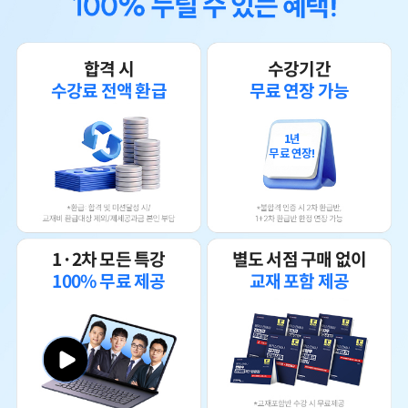
합격 시
수강기간
수강료 전액 환급
무료 연장 가능
1년
무료 연장!
1·2차 모든 특강
별도 서점 구매 없이
100% 무료 제공
교재 포함 제공