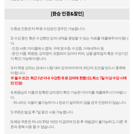
[환승 인증&할인]
1)
환승
인증은
타
학원
수강생인
경우만
가능합니다
.
2)
수강
중인
혹은
수강했던
강의
내역을
증빙할
수
있는
자료를
제출해주셔야
합니
다
.
-
인정
서류
:
마이클래스
캡쳐
,
구매
영수증
,
수강증
,
거래내역서
등
-
본인
이름
,
학원
명
,
강의명이
포함되어
있어야
하며
,
상품
결제일자
혹은
수강기간
이
확인
가능해야
합니다
.
3)
타
학원
강의는
관세사
시험
대비
강의여야
하며
,
하단의
조건을
반드시
충족해
야
합니다
.
※
필수
조건
:
최근
2
년
이내
수강한
유료
강의에
한함 (단, 최소 7일 이상 수강 시에
만 인정)
4)
회원님의
이름과
정확한
강의명이
확인
가능한
이미지를
제출해주시기
바랍니
다
.
하나라도
식별이
불가능하거나
정보가
일치하지
않을
경우
인정하지
않습니다
.
5)
쿠폰은
발급
후
7
일
동안
사용
가능합니다
.
6)
해당
쿠폰은
하나의
ID
당
1
번만
지급되며
만료
후
재발급이
불가능하고
,
다른
쿠
폰과
중복
사용
할
수
없습니다
.