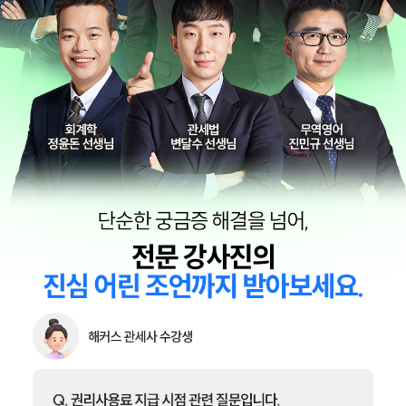
회계학 엄윤
내국소비세법 한지우
무역실무 김기만
관세율표 및 상품학
관세평가 박다현
남형우
회계학 정윤돈
관세법 변달수
무역영어 진민규