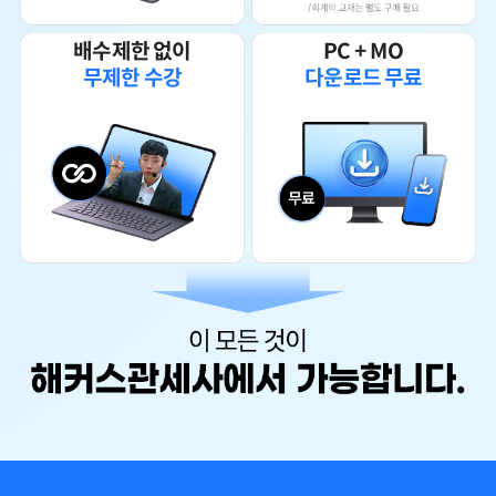
배수제한 없이
PC + MO
무제한 수강
다운로드 무료
관세사무소에 근무한지 1년 반이 되어가는 때에
관세법에 대한 궁금증과 업무에 더욱 이해도가 높아졌으면 하는 마음으
로
​인강을 찾아보았다
내가 해커스인강을 정한 이유는
-내가 원하는 시간,장소에서 들을 수 있다는 장점
-나의 부족한 이해도를 위해 무한 반복 시청 가능
-관세사 자격증 공부를 끝까지 할 자신이 없는 나는 금액적인 부담+끝까
지 인강 시청에 대한 동기부여(환급해주니깐ㅎ)
수강생 임** 블로그
시험준비 중이시거나, 준비 계획이 있으셨던 분들 샘플강의들 들어보시
면 좋을 것 같아요.