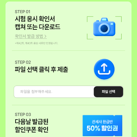
수강생 신** 블로그
진짜 나를 위한 투자가 필요했다고 생각했고
마침 주변인의 추천으로 "관세사"라는걸 알게되었다.
확인서 발급 방법
적당히 직무의 연관성도 있고, 한번 도전해보고 싶어서 준비하려고 한다
준비는 해커스 관세사로 할 예정인데, 마침 좋은 행사가 있어서 해커스로
참여하려고 한다.
혹시나 관심 있는사람은 해커스에서 시작해봐도 좋겠다
수강생 조** 블로그
파일 선택
저는 해외무역이 앞으로도 계속 영역이 넓어지고 활성화 될 것이기 때문
에
이 자격증을 취득하기 위해서 충분히 시간과 노력을 투자할 가치가 있다
고 느껴졌습니다.
그리고 런칭기념 해커스 관세사 자격증 이벤트도 있더라구요.
심있으신 분들은 이번 기회를 잘 이용하시면 자격증 공부 준비하실 때 매
우 든든할것 같아요.