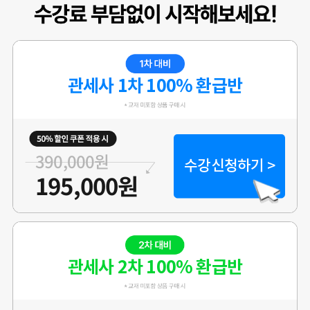
수강생 임** 블로그
시험준비 중이시거나, 준비 계획이 있으셨던 분들 샘플강의들 들어보시
면 좋을 것 같아요.
그동안 방랑유목민으로 여기저기 다른 학원 찾아다니던 시절은 모두 안
관세사 1차 100% 환급반
녕!!
해커스라면 공부에 관련해서는 믿고 수강하는 곳이니깐요!
실력있는 선생님들이 1차강의부터 2차강의까지 하신다고 하네요!
환급반 신청하면 2차 기본강의도 준다고 하는데...! 아직 수강신청안하셨
다면 추천드립니다.
390,000원
환급반뿐만 아니라, 다양한 단과수업도 있네요.
수강신청하기 >
5개년 기출문제도 풀이해주는 기출문제 강의도 있고, 기대한만큼 알찬
195,000원
런칭..!
해커스관세사에서 시험준비해보시는 것 추천드립니다.
수강생 이** 블로그
관세사 2차 100% 환급반