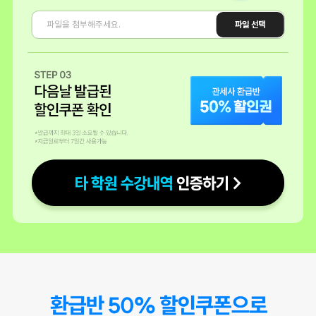
모두 파이팅 입니다.
파일 선택
수강생 허* 카페
이번에 관세사 시험을 준비해야할 일이 생겨서 이리저리 찾아보던중
해커스에서 진행하는 관세사 강의를 등록하게 되었다.
물론 어려운 시험인 만큼 공부할 양도 많지만,
해보고 싶은 분야인 만큼 한번 해봐야겠다!!
수강생 경** 블로그
관세사무소에 근무한지 1년 반이 되어가는 때에
환승 50%
관세법에 대한 궁금증과 업무에 더욱 이해도가 높아졌으면 하는 마음으
로
​인강을 찾아보았다
내가 해커스인강을 정한 이유는
-내가 원하는 시간,장소에서 들을 수 있다는 장점
-나의 부족한 이해도를 위해 무한 반복 시청 가능
-관세사 자격증 공부를 끝까지 할 자신이 없는 나는 금액적인 부담+끝까
지 인강 시청에 대한 동기부여(환급해주니깐ㅎ)