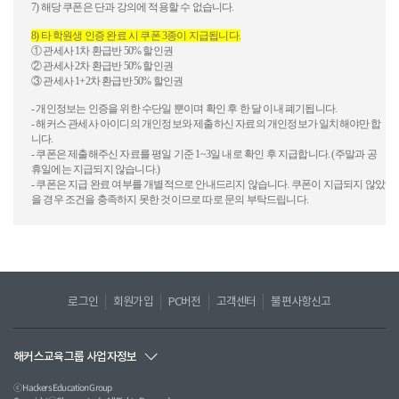
7)
해당
쿠폰은
단과
강의에
적용할
수
없습니다
.
8)
타
학원생
인증
완료
시
쿠폰
3
종이
지급됩니다
.
①
관세사
1
차
환급반
50%
할인권
②
관
세사
2
차
환급반
50%
할인권
③
관
세사
1+2
차
환급반
50%
할인권
-
개인정보는
인증을
위한
수단일
뿐이며
확인
후
한
달
이내
폐기됩니다
.
-
해커스
관세사
아이디의
개인정보와
제출하신
자료의
개인정보가
일치해야만
합
니다
.
-
쿠폰은
제출해주신
자료를
평일
기준
1~3
일
내로
확인
후
지급합니다
. (
주말과
공
휴일에는
지급되지
않습니다
.)
-
쿠폰은
지급
완료
여부를
개별적으로
안내드리지
않습니다
.
쿠폰이
지급되지
않았
을
경우
조건을
충족하지
못한
것이므로
따로
문의
부탁드립니다
.
로그인
회원가입
PC버전
고객센터
불편사항신고
해커스교육그룹 사업자정보
ⓒ Hackers Education Group