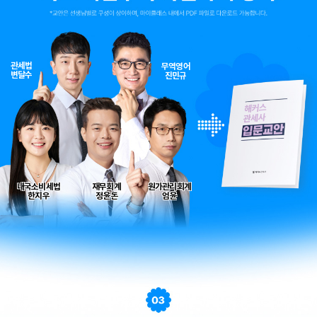
관세법
무역영어
변달수
진민규
내국소비세법
재무회계
원가관리회계
한지우
정윤돈
엄윤