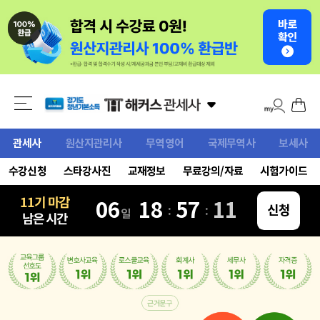
관세사
원산지관리사
무역영어
국제무역사
보세사
수강신청
스타강사진
교재정보
무료강의/자료
시험가이드
11기 마감
06
18
57
09
:
:
신청
일
남은 시간