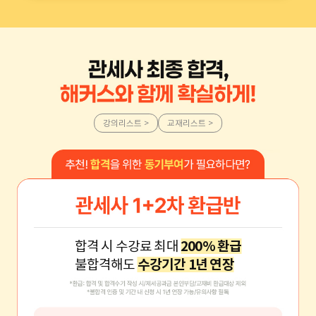
강의리스트 >
교재리스트 >
합격 시 수강료 최대
200% 환급
불합격해도
수강기간 1년 연장