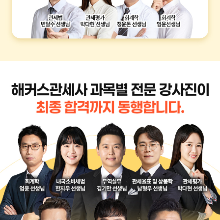
회계학 엄윤
내국소비세법 한지우
무역실무 김기만
관세율표 및 상품학
남형우
관세평가 박다현
회계학 정윤돈
관세법 변달수
무역영어 진민규