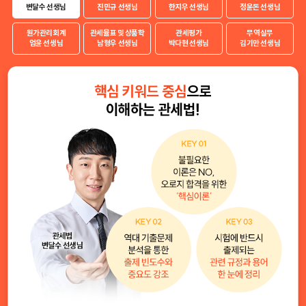
변달수 선생님
진민규 선생님
한지우 선생님
정윤돈 선생님
원가관리회계
관세율표 및 상품학
관세평가
무역실무
엄윤 선생님
남형우 선생님
박다현 선생님
김기만 선생님