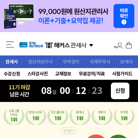
관세사
원산지관리사
무역영어
국제무역사
보세사
수강신청
스타강사진
교재정보
무료강의/자료
시험가이드
11기 마감
08
00
12
22
:
:
신청
일
남은 시간