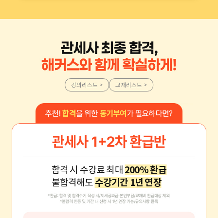
강의리스트 >
교재리스트 >
합격 시 수강료 최대
200% 환급
불합격해도
수강기간 1년 연장