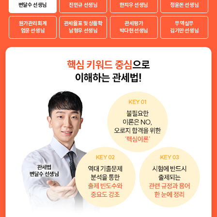
변달수 선생님
진민규 선생님
한지우 선생님
정윤돈 선생님
원가관리회계
관세율표 및 상품학
관세평가
무역실무
엄윤 선생님
남형우 선생님
박다현 선생님
김기만 선생님