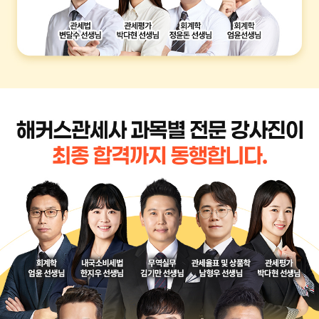
회계학 엄윤
내국소비세법 한지우
무역실무 김기만
관세율표 및 상품학
남형우
관세평가 박다현
회계학 정윤돈
관세법 변달수
무역영어 진민규