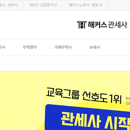
사 · 세무사
해커스 감정평가사
해커스 노무사 · 변호사
리사
무역영어
국제무역사
보세사