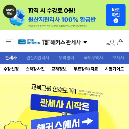
관세사
원산지관리사
무역영어
국제무역사
보세사
수강신청
스타강사진
교재정보
무료강의/자료
시험가이드