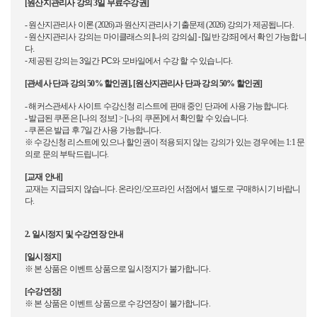
[원산지관리사 강의 3일 무료수강권
]
-
원산지관리사 이론 (2026)과 원산지관리사 기출문제 (2026) 강의가 제공됩니다.
- 원산지관리사 강의는 마이클래스의 [나의 강의실] - [일반 강좌] 에서 확인 가능합니
다.
- 제공된 강의는 3일간 PC와 모바일에서 수강 할 수 있습니다.
[관세사 단과 강의 50%
할인권
],
[원산지관리사 단과 강의 50% 할인권]
- 해커스관세사 사이트 수강신청 리스트에 판매 중인 단과
에 사용 가능합니다.
-
발급된
쿠폰은
[
나의
정보
] > [
나의
쿠폰
]
에서
확인할
수
있습니다
.
-
쿠폰은
발급
후
7
일간
사용
가능합니다
.
※ 수강신청 리스트에 있으나 할인권이 적용되지 않는 강의가 있는 경우에는 1:1 문
의로 문의 부탁드립니다.
[
교재
안내
]
교재는
지급되지
않습니다
.
온라인
/
오프라인
서점에서
별도로
구매하시기
바랍니
다
.
2.
일시정지
및
수강연장
안내
[
일시정지
]
※
본
상품은
이벤트
상품으로
일시정지가
불가합니다
.
[
수강연장
]
※
본
상품은
이벤트
상품으로
수강연장이
불가합니다
.