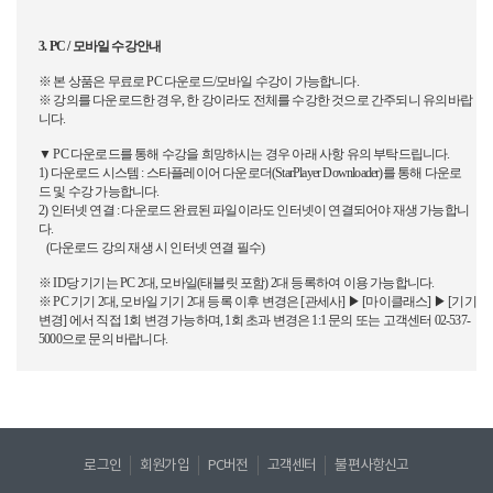
3. PC /
모바일
수강안내
※
본
상품은
무료로
PC
다운로드
/
모바일
수강이
가능합니다
.
※
강의를
다운로드한
경우
,
한
강이라도
전체를
수강한
것으로
간주되니
유의바랍
니다
.
▼
PC
다운로드를
통해
수강을
희망하시는
경우
아래
사항
유의
부탁드립니다
.
1)
다운로드
시스템
:
스타플레이어
다운로더
(StarPlayer Downloader)
를
통해
다운로
드
및
수강
가능합니다
.
2)
인터넷
연결
:
다운로드
완료된
파일이라도
인터넷이
연결되어야
재생
가능합니
다.
(
다운로드
강의
재생
시
인터넷
연결
필수
)
※
ID
당
기기는
PC 2
대
,
모바일
(
태블릿
포함
) 2
대
등록하여
이용
가능합니다
.
※
PC
기기
2
대
,
모바일
기기
2
대
등록
이후
변경은
[
관세사
]
▶
[
마이클래스
]
▶
[
기기
변경
]
에서
직접
1
회
변경
가능하며
,
1
회
초과
변경은
1:1
문의
또는
고객센터
02-537-
5000
으로
문의
바랍니다
.
로그인
회원가입
PC버전
고객센터
불편사항신고