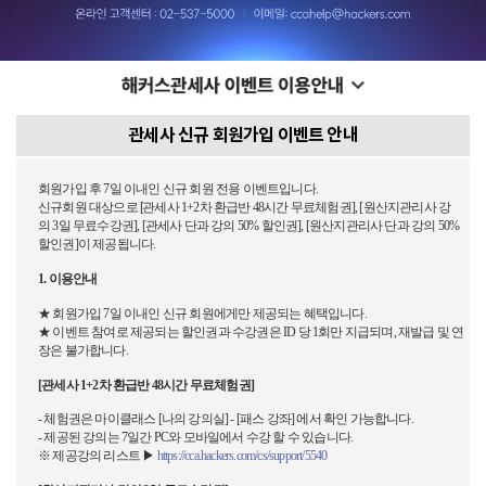
관세사 신규 회원가입 이벤트 안내
회원가입
후
7
일
이내인
신규
회원
전용
이벤트입니다
.
신규회원
대상으로
[
관세사
1+2차 환급반 48시간 무료체험권
], [원산지관리사 강
의
3
일
무료수강권
], [관세사 단과 강의 50%
할인권
], [원산지관리사 단과 강의 50%
할인권]
이
제공됩니다
.
1.
이용안내
★
회원가입
7
일
이내인
신규
회원에게만
제공되는 혜택입니다.
★ 이벤트 참여로 제공되는 할인권과 수강권은
ID
당
1
회만
지급되며,
재발급
및
연
장은
불가합니다
.
[관세사 1+2차 환급반 48시간 무료체험권
]
- 체험권은
마이클래스
[
나의
강의실
] - [패스 강좌
]
에서
확인
가능합니다
.
-
제공된
강의는
7
일간 PC와 모바일에서
수강 할 수 있습
니다
.
※ 제공강의 리스트 ▶
https://cca.hackers.com/cs/support/5540