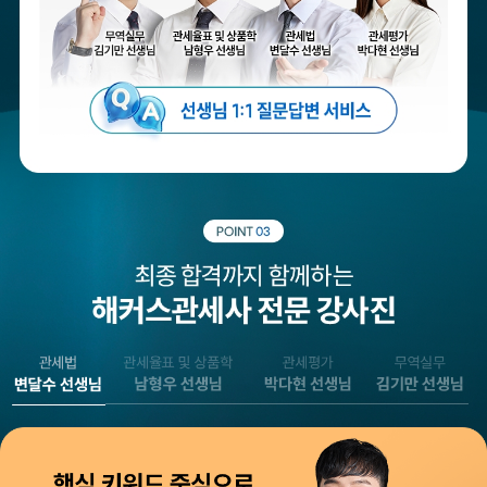
무역실무 김기만
관세율표 및 상품학
관세법 변달수
관세평가 박다현
남형우