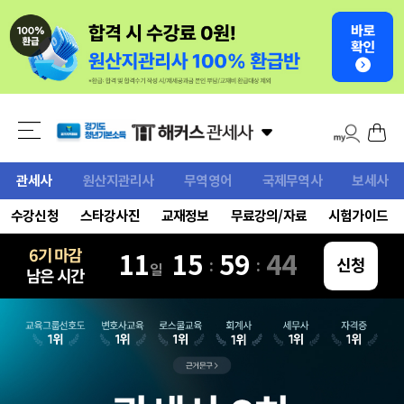
관세사
원산지관리사
무역영어
국제무역사
보세사
수강신청
스타강사진
교재정보
무료강의/자료
시험가이드
6기 마감
11
15
59
42
:
:
신청
일
남은 시간