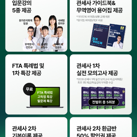
원가관리회계
내세법
엄윤
한지우
무역영어
관세법
재무회계
진민규
변달수
정윤돈