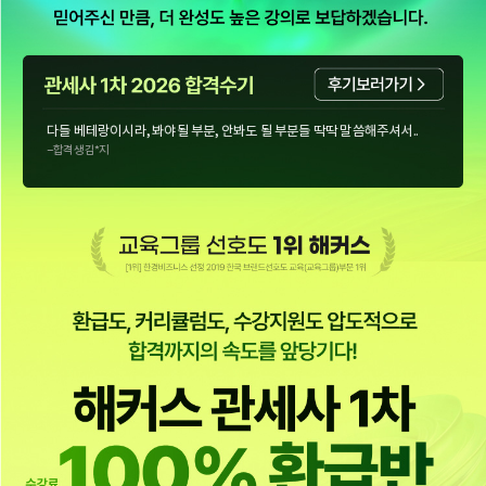
강의 자체도 베테랑급이지만 기본적으로 자격증시험에 어떻게 대응해야..
–합격생 이*경
다들 베테랑이시라, 봐야될 부분, 안봐도 될 부분들 딱딱 말씀해주셔서..
–합격생 김*지
1차 환급반 강의 모두 추천드립니다. 합격해서 환급받고싶다는 동기부여..
-합격생 박*연
덕분에 즐겁게 공부하고 시험도 잘 볼 수 있었습니다. 다시한번 감사드립니다..
–합격생 이*
샘플 강의를 듣자마자 해커스 관세사로 공부해야 겠다라고 생각했습니다
–합격생 최*진
수험생활에 도움이 되는 말씀을 해주시는데, 그게 진짜 두고두고 기억에..
–합격생 최*애
해커스 관세사를 선택한 가장 큰 이유는 역시 합리적인 가격입니다..
–합격생 심*현
3개월 동안 해커스 인강 덕분에 효율적으로 공부했어요. 다른 인강과 비교..
–합격생 최*희
OT를 듣고 "이해가 쏙쏙 된다"는 확신이 들어 망설임 없이 수강을 결정..
–합격생 문*진