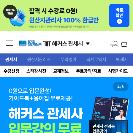
관세사
원산지관리사
무역영어
국제무역사
보세사
수강신청
스타강사진
교재정보
무료강의/자료
시험가이드
2
/
6