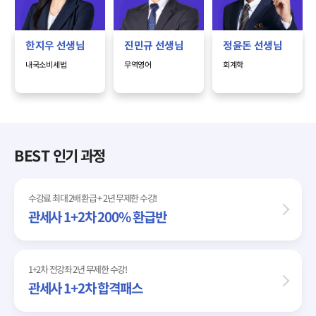
한지우
선생님
진민규
선생님
정윤돈
선생님
내국소비세법
무역영어
회계학
BEST 인기 과정
수강료 최대 2배 환급 + 2년 무제한 수강!
관세사 1+2차 200% 환급반
1+2차 전강좌 2년 무제한 수강!
관세사 1+2차 합격패스