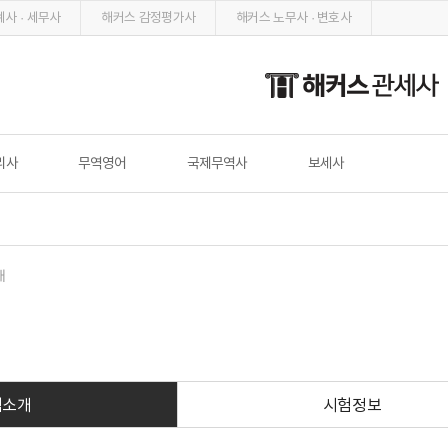
사 · 세무사
해커스 감정평가사
해커스 노무사 · 변호사
리사
무역영어
국제무역사
보세사
개
험소개
시험정보