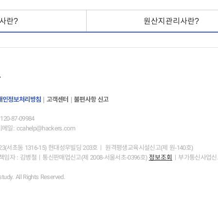
사란?
원산지관리사란?
개인정보처리방침
|
고객센터
|
불편사항 신고
0-87-09984
이메일: ccahelp@hackers.com
(서초동 1316-15) 현대성우빌딩 203호ㅣ 원격평생교육시설신고(제 원-140호)
자 : 김병철ㅣ통신판매업신고(제 2008-서울서초-0396호)
정보조회
ㅣ부가통신사업신고(신
udy. All Rights Reserved.