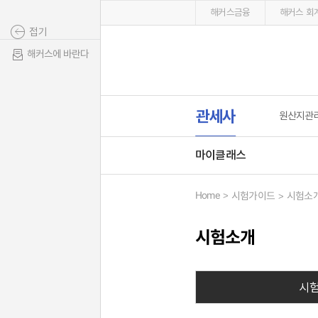
해커스금융
해커스 회계
접기
해커스에 바란다
관세사
원산지관
마이클래스
Home
시험가이드
시험소
시험소개
시