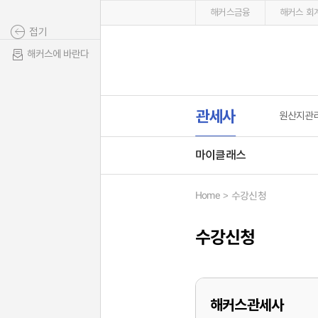
해커스금융
해커스 회계
접기
해커스에 바란다
관세사
원산지관
마이클래스
Home
수강신청
수강신청
해커스관세사