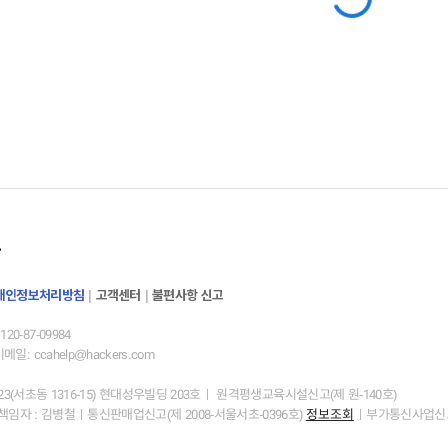
개인정보처리방침
|
고객센터
|
불편사항 신고
0-87-09984
이메일: ccahelp@hackers.com
(서초동 1316-15) 현대성우빌딩 203호ㅣ 원격평생교육시설신고(제 원-140호)
자 : 김병철ㅣ통신판매업신고(제 2008-서울서초-0396호)
정보조회
ㅣ부가통신사업신고(신