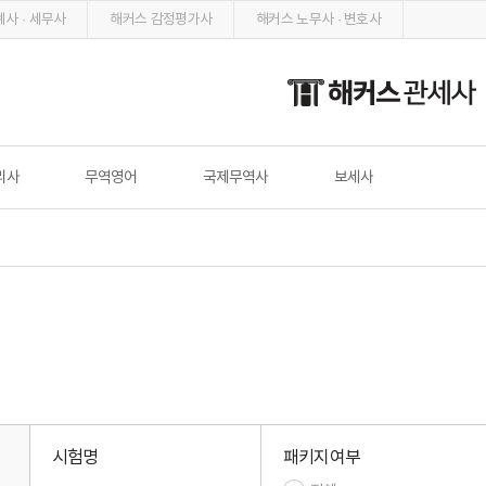
사 · 세무사
해커스 감정평가사
해커스 노무사 · 변호사
리사
무역영어
국제무역사
보세사
시험명
패키지여부