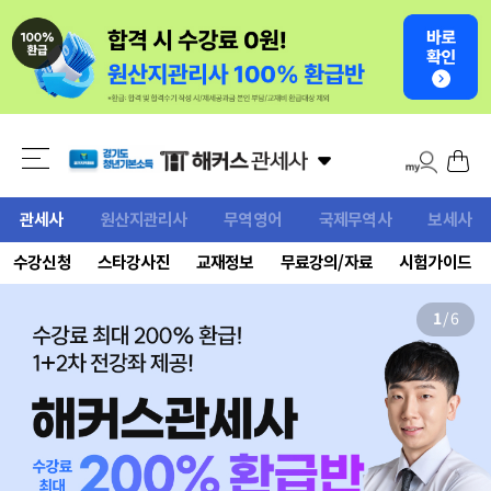
관세사
원산지관리사
무역영어
국제무역사
보세사
수강신청
스타강사진
교재정보
무료강의/자료
시험가이드
1
/
6