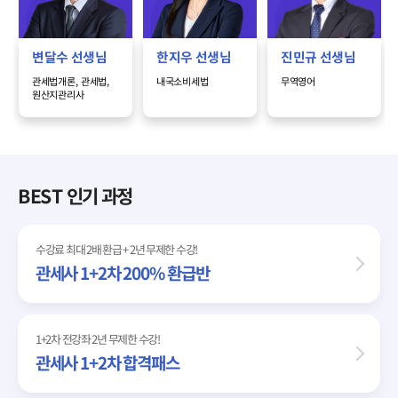
변달수
선생님
한지우
선생님
진민규
선생님
관세법개론, 관세법,
내국소비세법
무역영어
원산지관리사
BEST 인기 과정
수강료 최대 2배 환급 + 2년 무제한 수강!
관세사 1+2차 200% 환급반
1+2차 전강좌 2년 무제한 수강!
관세사 1+2차 합격패스