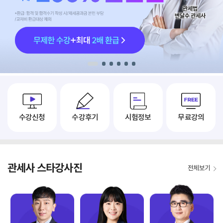
1
2
3
4
5
6
수강신청
수강후기
시험정보
무료강의
관세사 스타강사진
전체보기